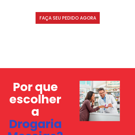
FAÇA SEU PEDIDO AGORA
Por que
escolher
a
Drogaria