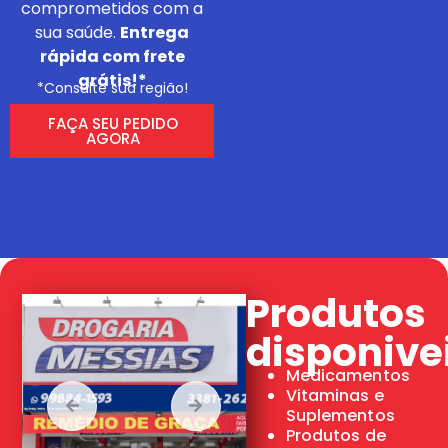
comprometidos com a
sua saúde.
Entrega
rápida com frete
grátis!*
*Consulte sua região!
FAÇA SEU PEDIDO
AGORA
Produtos
disponive
Medicamentos
Vitaminas e
Suplementos
Produtos de