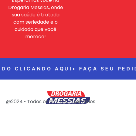
Esperamos você na
Drogaria Messias, onde
sua saúde é tratada
com seriedade e o
cuidado que você
merece!
IDO CLICANDO AQUI•
FAÇA SEU PEDI
@2024 • Todos os direitos reservados