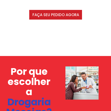
FAÇA SEU PEDIDO AGORA
Por que
escolher
a
Drogaria