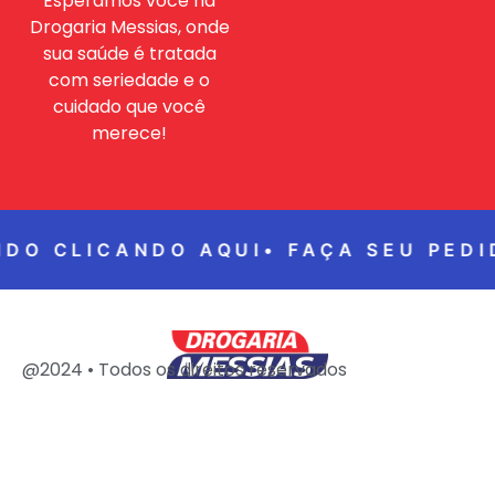
Esperamos você na
Drogaria Messias, onde
sua saúde é tratada
com seriedade e o
cuidado que você
merece!
IDO CLICANDO AQUI•
FAÇA SEU PEDI
@2024 • Todos os direitos reservados