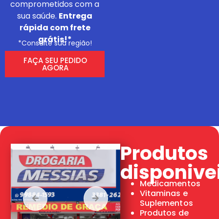
comprometidos com a
sua saúde.
Entrega
rápida com frete
grátis!*
*Consulte sua região!
FAÇA SEU PEDIDO
AGORA
Produtos
disponive
Medicamentos
Vitaminas e
Suplementos
Produtos de