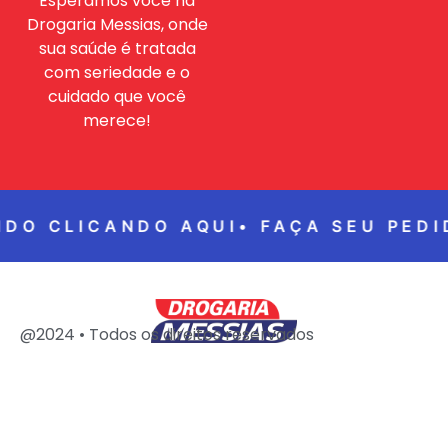
Esperamos você na
Drogaria Messias, onde
sua saúde é tratada
com seriedade e o
cuidado que você
merece!
IDO CLICANDO AQUI•
FAÇA SEU PEDI
@2024 • Todos os direitos reservados