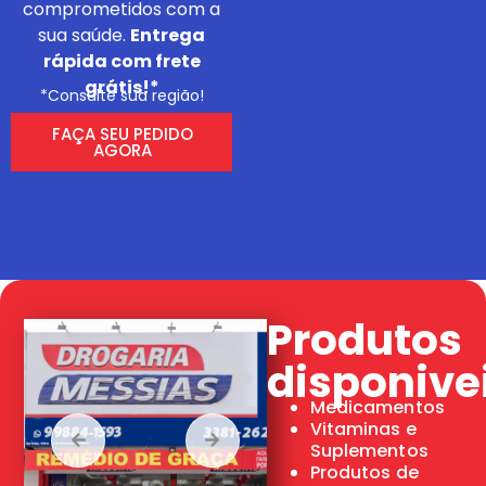
comprometidos com a
sua saúde.
Entrega
rápida com frete
grátis!*
*Consulte sua região!
FAÇA SEU PEDIDO
AGORA
Produtos
disponive
Medicamentos
Vitaminas e
Suplementos
Produtos de