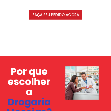
FAÇA SEU PEDIDO AGORA
Por que
escolher
a
Drogaria